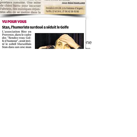
Coup de coeur !
Le Mensuel
Ses apparitions au cinéma, ses
missions d’assistant à la mise en scène
théâtrale à Paris et ses rôles au théâtre
n’auront pas su détourner Stan de son
projet scénique individuel. Bien au
contraire, comme si son imagination
n’était pas suffisamment prolifique, le
jeune prodige a puisé au coeur de
toutes ces expériences pour enrichir la
qualité d’un jeu frôlant déjà la
perfection. En amoureux des mots et en
parfait observateur du genre humain, il
vous surprendra au point de vous
embarquer dans un univers à la fois
singulier et très proche de la réalité. En
donnant vie par exemple, de la façon la